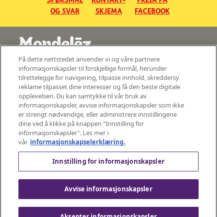
SPØRSMÅL
KONTAKT-
FREIA PÅ
OG SVAR
SKJEMA
FACEBOOK
På dette nettstedet anvender vi og våre partnere
©2026 - Mondelez Norge AS - Med enerett
informasjonskapsler til forskjellige formål, herunder
tilrettelegge for navigering, tilpasse innhold, skreddersy
Sentralbord: 22 04 40 22
reklame tilpasset dine interesser og få den beste digitale
Besøksadresse:
opplevelsen. Du kan samtykke til vår bruk av
Johan Throne Holsts Plass 1
informasjonskapsler, avvise informasjonskapsler som ikke
er strengt nødvendige, eller administrere innstillingene
Postadresse:
Mondelez Norge AS, P.O. Box 6658 Rodeløkka, 0502 Oslo, Norge
dine ved å klikke på knappen "Innstilling for
informasjonskapsler". Les mer i
P.b. 6658 Rodeløkka,
NO–0502 Oslo, Norge
vår
informasjonskapselerklæring.
org.nr: NO 957 720 323
Innstilling for informasjonskapsler
Avvise informasjonskapsler
VILKÅR FOR
PERSONVERN-
COOKIES
PR: +46 (0)8
Aksepter informasjonskapsler
BRUK
POLICY
505 402 00