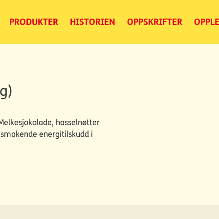
PRODUKTER
HISTORIEN
OPPSKRIFTER
OPPLE
g)
elkesjokolade, hasselnøtter
velsmakende energitilskudd i