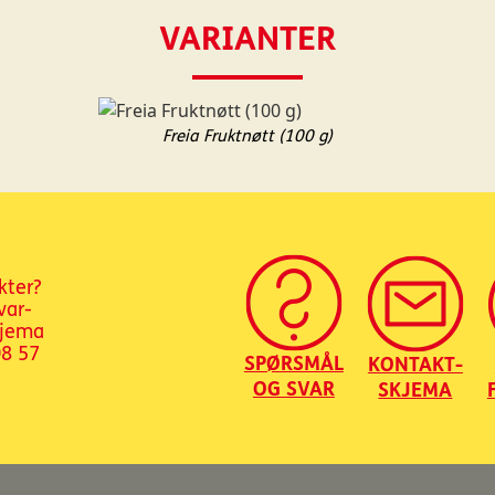
VARIANTER
Freia Fruktnøtt (100 g)
kter?
var-
kjema
08 57
SPØRSMÅL
KONTAKT-
OG SVAR
SKJEMA